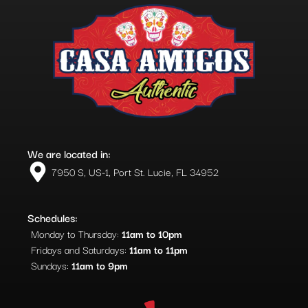
We are located in:
7950 S, US-1, Port St. Lucie, FL 34952​
Schedules:
Monday to Thursday:
11am to 10pm
Fridays and Saturdays:
11am to 11pm
Sundays:
11am to 9pm