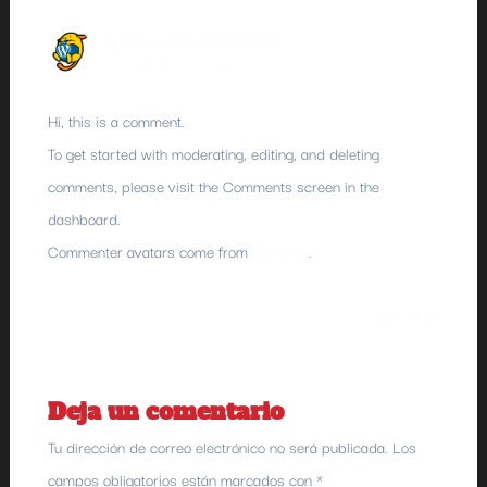
A WORDPRESS COMMENTER
DICIEMBRE 11, 2023 A LAS 4:41 PM
Hi, this is a comment.
To get started with moderating, editing, and deleting
comments, please visit the Comments screen in the
dashboard.
Commenter avatars come from
Gravatar
.
Responder
Deja un comentario
Tu dirección de correo electrónico no será publicada.
Los
campos obligatorios están marcados con
*