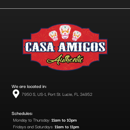
We are located in:
7950 S, US-1, Port St. Lucie, FL 34952​
Schedules:
Monday to Thursday:
11am to 10pm
Fridays and Saturdays:
11am to 11pm